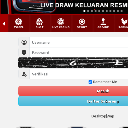
TOGEL
SLOT
LIVE CASINO
SPORT
ARCADE
SABU
Remember Me
Masuk
Daftar Sekarang
Desktop
Wap