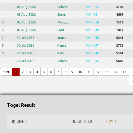
3
04 Aug 2026
Selasa
MY - 052
3744
4
03 Aug 2026
Senin
MY - 051
4697
5
02 Aug 2026
Minggu
MY - 050
1318
6
01 Aug 2026
Sabtu
MY - 049
7417
7
31 Jul 2026
Jumat
MY - 048
6241
8
30 Jul 2026
Kamis
MY - 047
2773
9
29 Jul 2026
Rabu
MY - 046
5361
10
28 Jul 2026
Selasa
MY - 045
5605
First
1
2
3
4
5
6
7
8
9
10
11
12
13
14
15
(
)
Togel Result
HK SIANG
06-08-2026
9220