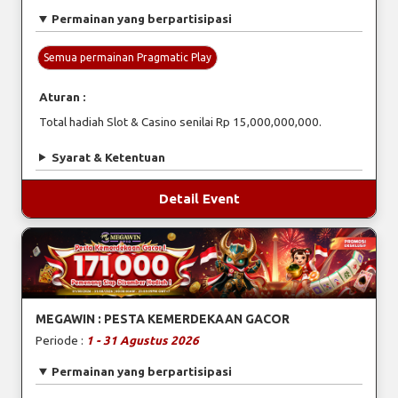
Permainan yang berpartisipasi
Semua permainan Pragmatic Play
Aturan :
Total hadiah Slot & Casino senilai Rp 15,000,000,000.
Syarat & Ketentuan
Detail Event
MEGAWIN : PESTA KEMERDEKAAN GACOR
Periode :
1 - 31 Agustus 2026
Permainan yang berpartisipasi