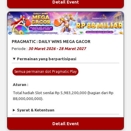
Detail Event
PRAGMATIC : DAILY WINS MEGA GACOR
Periode :
30 Maret 2026 - 28 Maret 2027
Permainan yang berpartisipasi
Semua permainan slot Pragmatic Play
Aturan :
Total hadiah Slot senilai Rp 5,983,200,000 (bagian dari Rp
88,000,000,000).
Syarat & Ketentuan
Detail Event