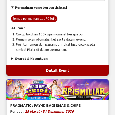
Permainan yang berpartisipasi
Semua permainan slot PGSoft
Aturan :
Cukup lakukan 100x spin nominal berapa pun.
Pemain akan otomatis ikut serta dalam event.
Poin turnamen dan papan peringkat bisa dicek pada
simbol
Piala
di dalam permainan.
Syarat & Ketentuan
Detail Event
PRAGMATIC : PAY4D BAGI EMAS & CHIPS
Periode :
25 Maret - 31 Desember 2026