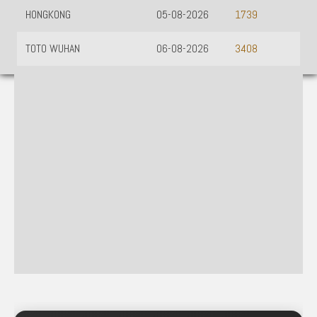
HONGKONG
05-08-2026
1739
TOTO WUHAN
06-08-2026
3408