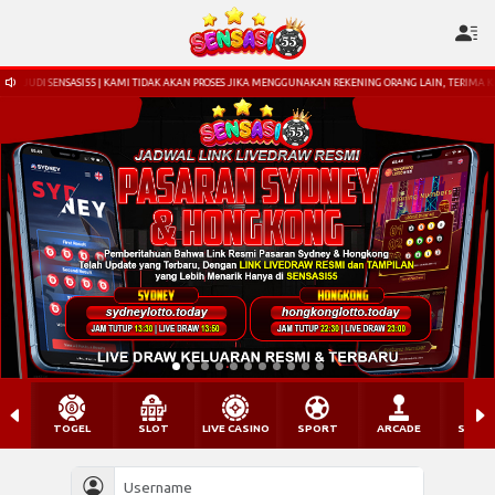
JUDI SENSASI55 | KAMI TIDAK AKAN PROSES JIKA MENGGUNAKAN REKENING ORANG LAIN, TERIMA KASIH
TOGEL
SLOT
LIVE CASINO
SPORT
ARCADE
SABU