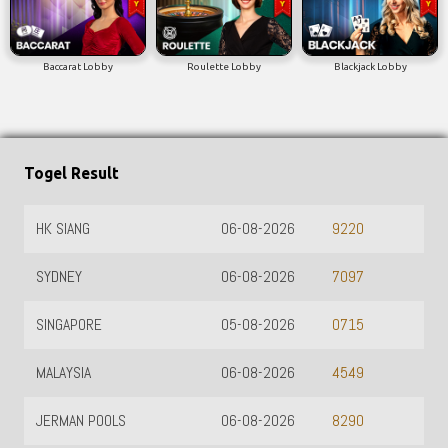
Baccarat Lobby
Roulette Lobby
Blackjack Lobby
Togel Result
HK SIANG
06-08-2026
9220
SYDNEY
06-08-2026
7097
SINGAPORE
05-08-2026
0715
MALAYSIA
06-08-2026
4549
JERMAN POOLS
06-08-2026
8290