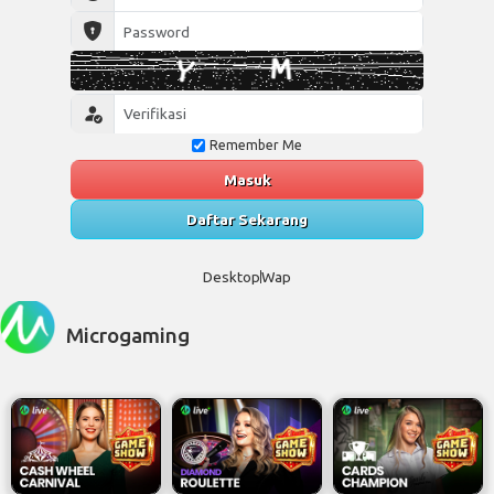
Remember Me
Masuk
Daftar Sekarang
Desktop
Wap
Microgaming