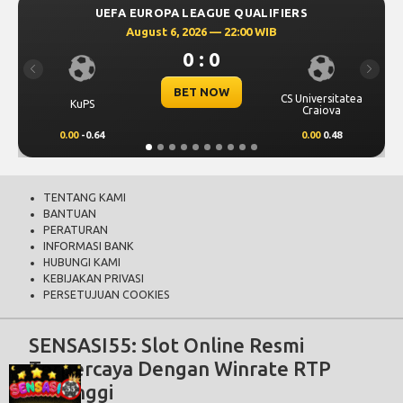
ALIFIERS
UEFA EUROPA LEAGUE QUALIFI
0 WIB
August 7, 2026 — 00:00 WIB
0 : 0
Previous
Next
BET NOW
CS Universitatea
Red Bull Salzburg
Craiova
0.00
0.48
0.75
0.55
TENTANG KAMI
BANTUAN
PERATURAN
INFORMASI BANK
HUBUNGI KAMI
KEBIJAKAN PRIVASI
PERSETUJUAN COOKIES
SENSASI55: Slot Online Resmi
Terpercaya Dengan Winrate RTP
Tertinggi