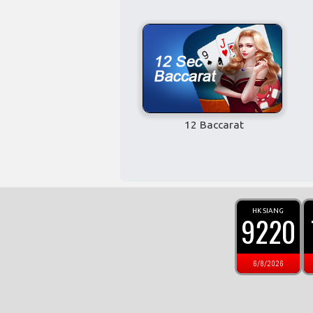
12 Baccarat
HK SIANG
9220
6/8/2026