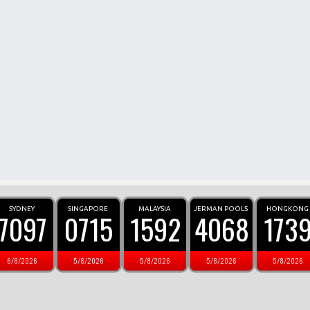
SYDNEY
SINGAPORE
MALAYSIA
JERMAN POOLS
HONGKONG
7097
0715
1592
4068
173
6/8/2026
5/8/2026
5/8/2026
5/8/2026
5/8/2026