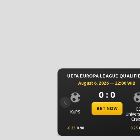
UEFA EUROPA LEAGUE QUALIFIERS
UEFA EUROPA 
August 7, 2026 — 00:00 WIB
August 6, 
0 : 0
Previous
BET NOW
B
Red Bull
Jagiellonia
Pafos FC
Salzburg
Bialystok
1
0.83
-1
0.89
0.00
-0.92