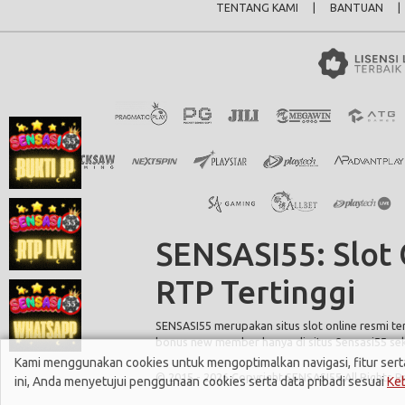
TENTANG KAMI
|
BANTUAN
|
SENSASI55: Slot
RTP Tertinggi
SENSASI55
merupakan situs slot online resmi 
bonus new member hanya di situs Sensasi55 sek
Kami menggunakan cookies untuk mengoptimalkan navigasi, fitur serta
© 2015 - 2026 Copyright SENSASI55.
All Rights 
ini, Anda menyetujui penggunaan cookies serta data pribadi sesuai
Keb